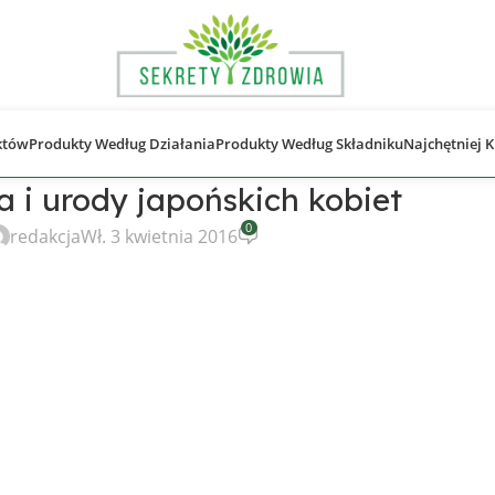
któw
Produkty Według Działania
Produkty Według Składniku
Najchętniej
a i urody japońskich kobiet
0
redakcja
Wł. 3 kwietnia 2016