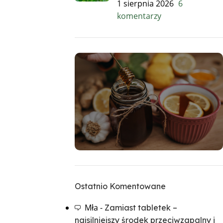
1 sierpnia 2026
6
komentarzy
Miody i produkty
pszczele
Ostatnio Komentowane
Więcej informacji
Mła
-
Zamiast tabletek –
najsilniejszy środek przeciwzapalny i