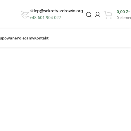
sklep@sekrety-zdrowia.org
0,00
Zł
+48 601 904 027
0
eleme
 Kupowane
Polecamy
Kontakt