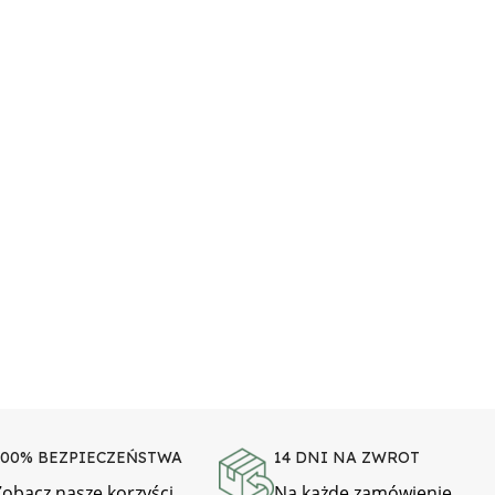
100% BEZPIECZEŃSTWA
14 DNI NA ZWROT
Zobacz nasze korzyści
Na każde zamówienie