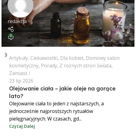
redakcja
0
Artykuły
,
Ciekawostki
,
Dla kobiet
,
Domowy salon
kosmetyczny
,
Porady
,
Z rożnych stron świata
,
Zamiast
23 lip 2026
Olejowanie ciała – jakie oleje na gorące
lato?
Olejowanie ciała to jeden z najstarszych, a
jednocześnie najprostszych rytuałów
pielęgnacyjnych. W czasach, gd...
Czytaj Dalej