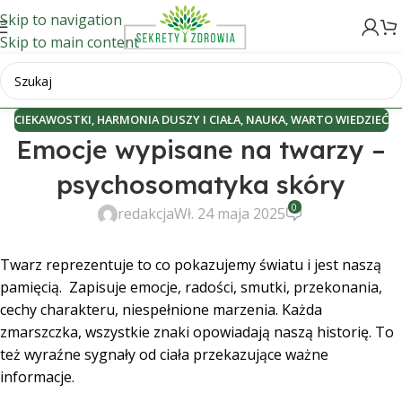
Skip to navigation
Skip to main content
CIEKAWOSTKI
,
HARMONIA DUSZY I CIAŁA
,
NAUKA
,
WARTO WIEDZIEĆ
Emocje wypisane na twarzy –
psychosomatyka skóry
0
redakcja
Wł. 24 maja 2025
Twarz reprezentuje to co pokazujemy światu i jest naszą
pamięcią. Zapisuje emocje, radości, smutki, przekonania,
cechy charakteru, niespełnione marzenia. Każda
zmarszczka, wszystkie znaki opowiadają naszą historię. To
też wyraźne sygnały od ciała przekazujące ważne
informacje.