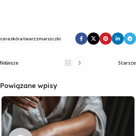
cera
skóra
twarz
zmarszczki
Nowsze
Starsze
Powiązane wpisy