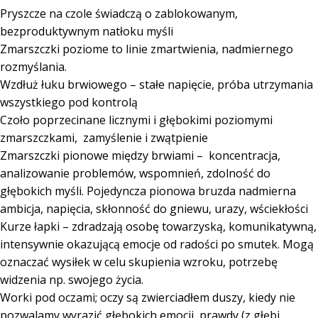
Pryszcze na czole świadczą o zablokowanym,
bezproduktywnym natłoku myśli
Zmarszczki poziome to linie zmartwienia, nadmiernego
rozmyślania.
Wzdłuż łuku brwiowego – stałe napięcie, próba utrzymania
wszystkiego pod kontrolą
Czoło poprzecinane licznymi i głębokimi poziomymi
zmarszczkami, zamyślenie i zwątpienie
Zmarszczki pionowe między brwiami – koncentracja,
analizowanie problemów, wspomnień, zdolność do
głębokich myśli. Pojedyncza pionowa bruzda nadmierna
ambicja, napięcia, skłonność do gniewu, urazy, wściekłości
Kurze łapki – zdradzają osobę towarzyską, komunikatywną,
intensywnie okazującą emocje od radości po smutek. Mogą
oznaczać wysiłek w celu skupienia wzroku, potrzebę
widzenia np. swojego życia.
Worki pod oczami; oczy są zwierciadłem duszy, kiedy nie
pozwalamy wyrazić głębokich emocji, prawdy (z głębi